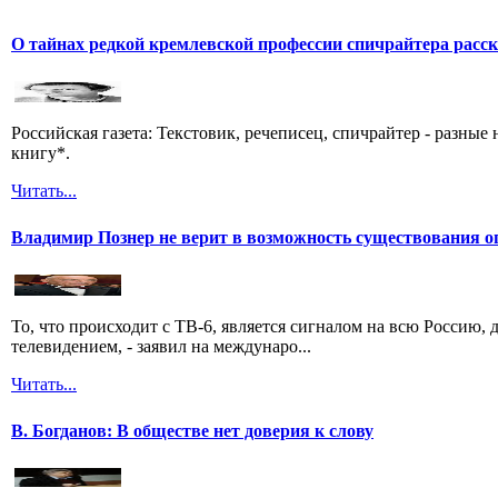
О тайнах редкой кремлевской профессии спичрайтера расс
Российская газета: Текстовик, речеписец, спичрайтер - разны
книгу*.
Читать...
Владимир Познер не верит в возможность существования о
То, что происходит с ТВ-6, является сигналом на всю Россию
телевидением, - заявил на междунаро...
Читать...
В. Богданов: В обществе нет доверия к слову