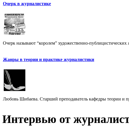
Очерк в журналистике
Очерк называют “королем” художественно-публицистических 
Жанры в теории и практике журналистики
Любовь Шибаева. Старший преподаватель кафедры теории и п
Интервью от журналист