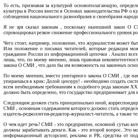
То есть, признавая за культурой основополагающую, опред
культуры в России внести в Основах законодательства РФ о к
соблюдения национального разнообразия и своеобразия народ
Я не зря сказал законам , поскольку нынешний закон О 
спровоцировал резкое снижение профессионального уровня ро
Чего стоит, например, положение, что журналистом может бы
Или положение о письмах читателей, которые редакция мо
гражданин России из информационной цепочки . Анализ всех
лишь, что, по моему мнению, лишь правовая некомпетентност
закона О СМИ , что дало бы им возможность на законных основ
По моему мнению, вместо унитарного закона О СМИ , где наме
упираешься в крик: Долой цензуру! - необходимо создать сист
всем необходимым требованиям к подобного рода законам XXI 
должно быть определено, что государство предпринимает для
Следующим должен стать принципиально иной, корреспондиру
СМИ , основным содержанием которого должно стать определ
издатель-редколлегия-редактор-журналист-читатель, а также 
О чем идет речь? СМИ - это предприятие, основной сутью кот
должны зарабатывать деньги. Как - это второй вопрос. Это м
информационный аутсорсинг, реклама и PR, средства от по