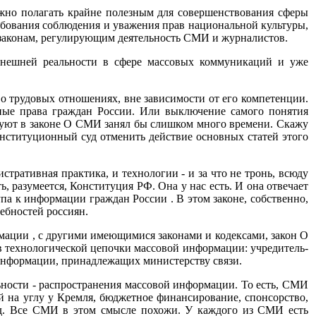
жно полагать крайне полезным для совершенствования сферы
ребования соблюдения и уважения прав национальной культуры,
 законам, регулирующим деятельность СМИ и журналистов.
ынешней реальности в сфере массовых коммуникаций и уже
о трудовых отношениях, вне зависимости от его компетенции.
ные права граждан России. Или выключение самого понятия
вуют в законе О СМИ занял бы слишком много времени. Скажу
онституционный суд отменить действие основных статей этого
тративная практика, и технологии - и за что не тронь, всюду
, разумеется, Конституция РФ. Она у нас есть. И она отвечает
па к информации граждан России . В этом законе, собственно,
ебностей россиян.
ации , с другими имеющимися законами и кодексами, закон О
 технологической цепочки массовой информации: учредитель-
 информации, принадлежащих министерству связи.
льности - распространения массовой информации. То есть, СМИ
ой на углу у Кремля, бюджетное финансирование, спонсорство,
т.д. Все СМИ в этом смысле похожи. У каждого из СМИ есть