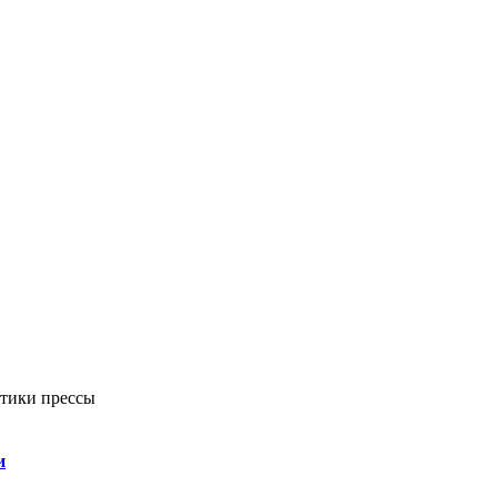
ктики прессы
и