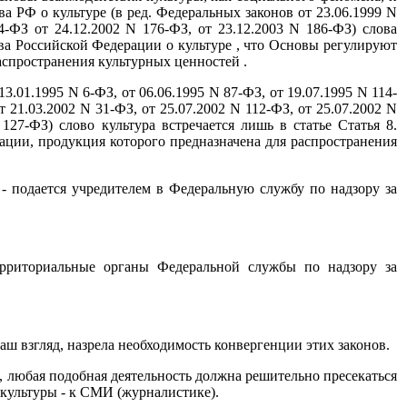
а РФ о культуре (в ред. Федеральных законов от 23.06.1999 N
4-ФЗ от 24.12.2002 N 176-ФЗ, от 23.12.2003 N 186-ФЗ) слова
ва Российской Федерации о культуре , что Основы регулируют
распространения культурных ценностей .
3.01.1995 N 6-ФЗ, от 06.06.1995 N 87-ФЗ, от 19.07.1995 N 114-
т 21.03.2002 N 31-ФЗ, от 25.07.2002 N 112-ФЗ, от 25.07.2002 N
 127-ФЗ) слово культура встречается лишь в статье Статья 8.
мации, продукция которого предназначена для распространения
 - подается учредителем в Федеральную службу по надзору за
территориальные органы Федеральной службы по надзору за
аш взгляд, назрела необходимость конвергенции этих законов.
, любая подобная деятельность должна решительно пресекаться
 культуры - к СМИ (журналистике).