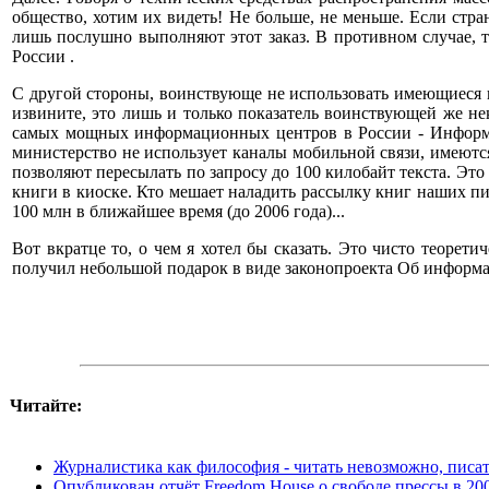
общество, хотим их видеть! Не больше, не меньше. Если стра
лишь послушно выполняют этот заказ. В противном случае, т
России .
С другой стороны, воинствующе не использовать имеющиеся 
извините, это лишь и только показатель воинствующей же н
самых мощных информационных центров в России - Информку
министерство не использует каналы мобильной связи, имею
позволяют пересылать по запросу до 100 килобайт текста. Это 
книги в киоске. Кто мешает наладить рассылку книг наших пи
100 млн в ближайшее время (до 2006 года)...
Вот вкратце то, о чем я хотел бы сказать. Это чисто теорет
получил небольшой подарок в виде законопроекта Об информац
Читайте:
Журналистика как философия - читать невозможно, писа
Опубликован отчёт Freedom House о свободе прессы в 20