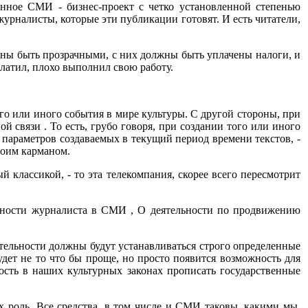
анное СМИ - бизнес-проект с четко установленной степенью
урналисты, которые эти публикации готовят. И есть читатели,
лжны быть прозрачными, с них должны быть уплачены налоги, и
платил, плохо выполнил свою работу.
 или иного события в мире культуры. С другой стороны, при
вязи . То есть, грубо говоря, при создании того или иного
 параметров создаваемых в текущий период времени текстов, -
воим карманом.
 классикой, - то эта телекомпания, скорее всего пересмотрит
ьности журналиста в СМИ , О деятельности по продвижению
тельности должны будут устанавливаться строго определенные
ет не то что бы проще, но просто появится возможность для
ость в наших культурных законах прописать государственные
х роль. Все средства, в том числе и СМИ таковы, какими мы,