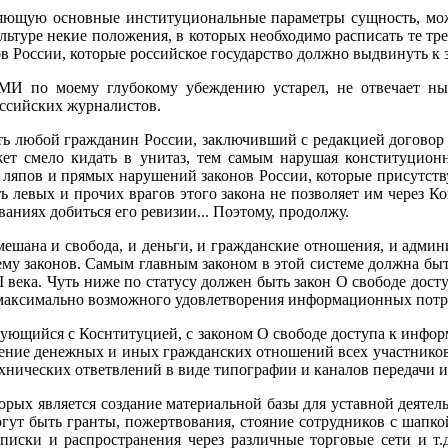
еляющую основные институциональные параметры сущность, мо
ультуре некие положения, в которых необходимо расписать те т
ов России, которые российское государство должно выдвинуть к
СМИ по моему глубокому убеждению устарел, не отвечает н
ссийских журналистов.
ть любой гражданин России, заключивший с редакцией договор 
жет смело кидать в унитаз, тем самым нарушая конституцион
 ляпов и прямых нарушений законов России, которые присутст
ь левых и прочих врагов этого закона не позволяет им через К
аниях добиться его ревизии... Поэтому, продолжу.
шана и свобода, и деньги, и гражданские отношения, и админис
ему законов. Самым главным законом в этой системе должна быть
века. Чуть ниже по статусу должен быть закон О свободе досту
 максимально возможного удовлетворения информационных потр
ющийся с Коснтитуцией, с законом О свободе доступа к информ
ение денежных и иных гражданских отношений всех участников
технических ответвлений в виде типографии и каналов передачи
орых является создание материальной базы для уставной деяте
огут быть гранты, пожертвования, стояние сотрудников с шапк
дписки и распространения через различные торговые сети и 