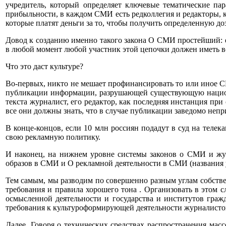
учредитель, который определяет ключевые тематические па
прибыльности, в каждом СМИ есть редколлегия и редакторы, к
которые платят деньги за то, чтобы получить определенную д
Довод к созданию именно такого закона О СМИ простейший: ес
в любой момент любой участник этой цепочки должен иметь воз
Что это даст культуре?
Во-первых, никто не мешает профинансировать то или иное 
публикации информации, разрушающей существующую национал
текста журналист, его редактор, как последняя инстанция пр
все они должны знать, что в случае публикации заведомо непр
В конце-концов, если 10 млн россиян подадут в суд на телек
свою рекламную политику.
И наконец, на нижнем уровне системы законов о СМИ и жу
образов в СМИ и О рекламной деятельности в СМИ (названия 
Тем самым, мы разводим по совершенно разным углам собстве
требования и правила хорошего тона . Организовать в этом
осмысленной деятельности и государства и институтов граж
требования к культуроформирующей деятельности журналист
Далее. Говоря о технических средствах распространения мас