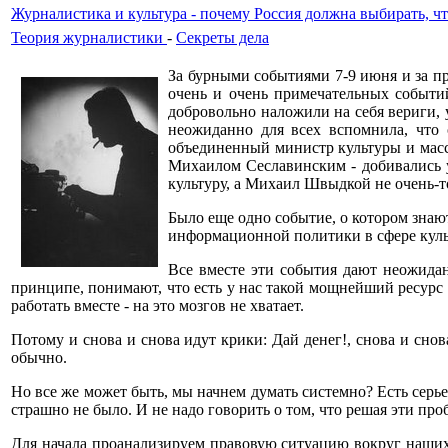
Журналистика и культура - почему Россия должна выбирать, ч
Теория журналистики
-
Секреты дела
За бурными событиями 7-9 июня и за п
очень и очень примечательных событи
добровольно наложили на себя вериги, 
неожиданно для всех вспомнила, что о
объединенный министр культуры и мас
Михаилом Сеславинским - добивались у
культуру, а Михаил Швыдкой не очень-т
Было еще одно событие, о котором знаю
информационной политики в сфере кул
Все вместе эти события дают неожидан
принципе, понимают, что есть у нас такой мощнейший ресурс -
работать вместе - на это мозгов не хватает.
Потому и снова и снова идут крики: Дай денег!, снова и снов
обычно.
Но все же может быть, мы начнем думать системно? Есть сер
страшно не было. И не надо говорить о том, что решая эти пр
Для начала проанализируем правовую ситуацию вокруг наших