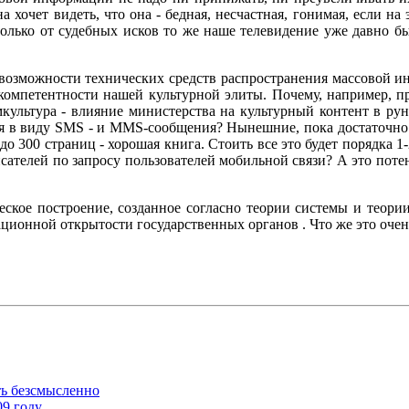
на хочет видеть, что она - бедная, несчастная, гонимая, если 
олько от судебных исков то же наше телевидение уже давно б
возможности технических средств распространения массовой и
екомпетентности нашей культурной элиты. Почему, например, п
льтура - влияние министерства на культурный контент в руне
тся в виду SMS - и MMS-сообщения? Нынешние, пока достаточн
до 300 страниц - хорошая книга. Стоить все это будет порядка 1
сателей по запросу пользователей мобильной связи? А это потен
ическое построение, созданное согласно теории системы и теор
ионной открытости государственных органов . Что же это очень
ть безсмысленно
09 году