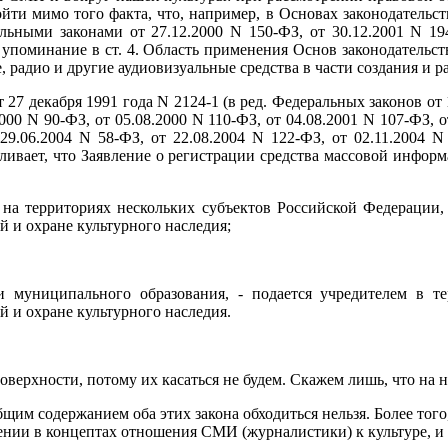
ти мимо того факта, что, например, в Основах законодательств
льными законами от 27.12.2000 N 150-ФЗ, от 30.12.2001 N 19
упоминание в ст. 4. Область применения Основ законодательст
, радио и другие аудиовизуальные средства в части создания и 
7 декабря 1991 года N 2124-1 (в ред. Федеральных законов от 1
2000 N 90-ФЗ, от 05.08.2000 N 110-ФЗ, от 04.08.2001 N 107-ФЗ, о
29.06.2004 N 58-ФЗ, от 22.08.2004 N 122-ФЗ, от 02.11.2004 N
ливает, что Заявление о регистрации средства массовой инфор
 на территориях нескольких субъектов Российской Федерации,
 и охране культурного наследия;
и муниципального образования, - подается учредителем в 
 и охране культурного наследия.
верхности, потому их касаться не будем. Скажем лишь, что на н
им содержанием оба этих закона обходиться нельзя. Более того
ении в концептах отношения СМИ (журналистики) к культуре, и