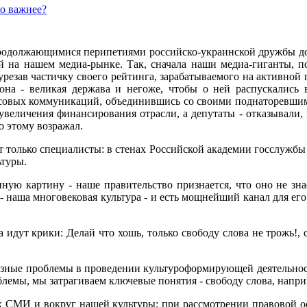
то важнее?
родолжающимися перипетиями российско-украинской дружбы до п
й на нашем медиа-рынке. Так, сначала наши медиа-гиганты, 
урезав частичку своего рейтинга, зарабатываемого на активной 
на - великая держава и негоже, чтобы о ней распускались в
совых коммуникаций, объединившись со своими поднаторевши
величения финансирования отрасли, а депутаты - отказывали, 
о этому возражал.
т только специалисты: в стенах Российской академии госслужб
ьтуры.
ную картину - наше правительство признается, что оно не зн
 наша многовековая культура - и есть мощнейший канал для его 
а идут крики: Делай что хошь, только свободу слова не трожь!, 
ьезные проблемы в проведении культуроформирующей деятельно
облемы, мы затрагиваем ключевые понятия - свободу слова, напри
 СМИ и вокруг нашей культуры: при рассмотрении правовой ос