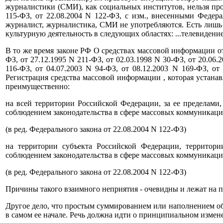
журналистики (СМИ), как социальных институтов, нельзя прой
115-ФЗ, от 22.08.2004 N 122-ФЗ, с изм., внесенными Федера
журналист, журналистика, СМИ не употребляются. Есть лишь 
культурную деятельность в следующих областях: ...телевидение
В то же время законе РФ О средствах массовой информации от 2
ФЗ, от 27.12.1995 N 211-ФЗ, от 02.03.1998 N 30-ФЗ, от 20.06.
116-ФЗ, от 04.07.2003 N 94-ФЗ, от 08.12.2003 N 169-ФЗ, от 
Регистрация средства массовой информации , которая устанав
преимущественно:
на всей территории Российской Федерации, за ее пределами,
соблюдением законодательства в сфере массовых коммуникаций
(в ред. Федерального закона от 22.08.2004 N 122-ФЗ)
на территории субъекта Российской Федерации, территори
соблюдением законодательства в сфере массовых коммуникаций
(в ред. Федерального закона от 22.08.2004 N 122-ФЗ)
Причины такого взаимного неприятия - очевидны и лежат на по
Другое дело, что простым суммированием или наполнением общ
в самом ее начале. Речь должна идти о принципиальном измен