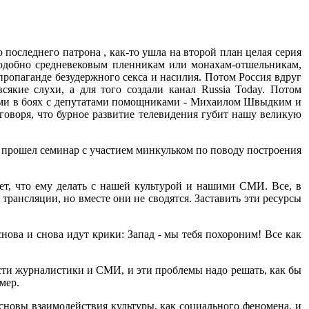
оследнего патрона , как-то ушла на второй план целая серия
подобно средневековым пленникам или монахам-отшельникам,
пропаганде безудержного секса и насилия. Потом Россия вдруг
сякие слухи, а для того создали канал Russia Today. Потом
ми в боях с депутатами помощниками - Михаилом Швыдким и
говоря, что бурное развитие телевидения губит нашу великую
ы прошел семинар с участием минкульком по поводу построения
ает, что ему делать с нашей культурой и нашими СМИ. Все, в
трансляции, но вместе они не сводятся. Заставить эти ресурсы
снова и снова идут крики: Запад - мы тебя похороним! Все как
сти журналистики и СМИ, и эти проблемы надо решать, как бы
мер.
новы взаимодействия культуры, как социального феномена, и