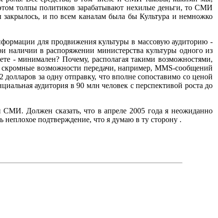
на этом толпы политиков зарабатывают нехилые деньги, то СМИ
ы закрылось, и по всем каналам была бы Культура и немножко
нформации для продвижения культуры в массовую аудиторию -
ри наличии в распоряжении министерства культуры одного из
те - минимален? Почему, располагая такими возможностями,
о скромные возможности передачи, например, MMS-сообщений
-2 долларов за одну отправку, что вполне сопоставимо со ценой
циальная аудитория в 90 млн человек с перспективой роста до
ии СМИ. Должен сказать, что в апреле 2005 года я неожиданно
 неплохое подтверждение, что я думаю в ту сторону .