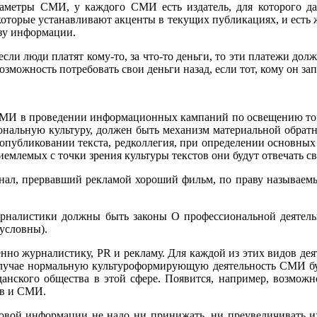
раметры СМИ, у каждого СМИ есть издатель, для которого д
оторые устанавливают акценты в текущих публикациях, и есть ж
озу информации.
ли люди платят кому-то, за что-то деньги, то эти платежи до
можность потребовать свои деньги назад, если тот, кому он за
СМИ в проведении информационных кампаний по освещению того
ьную культуру, должен быть механизм материальной обратной с
и опубликовании текста, редколлегия, при определении основных
иемлемых с точки зрения культуры текстов они будут отвечать с
анал, прервавший рекламой хороший фильм, по праву называемый
рналистики должны быть законы О профессиональной деятел
условны).
нно журналистику, PR и рекламу. Для каждой из этих видов дея
 случае нормальную культуроформирующую деятельность СМИ буд
данского общества в этой сфере. Появится, например, возможн
ов и СМИ.
совой информации не надо ни принижать, ни преувеличивать и