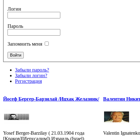
Логин
Пароль
Запомнить меня
Забыли пароль?
Забыли логин?
Регистрация
Йосеф Бергер-Барзилай /Ицхак Желазник/
Валентин Ники
Yosef Berger-Barzilay ( 21.03.1904 года
Valentin Ignatenk
[Краков][Иерусалим]) Израиль (Israel)