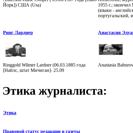
Йорк]) США (Usa)
1955 г.; окончи
(языки - английс
португальский, я
Ринг Ларднер
Анастасия Эдуа
Ringgold Wilmer Lardner (06.03.1885 года
Anastasia Baburov
[Найлс, штат Мичиган]- 25.09
Этика журналиста:
Этика
Правовой статус редакции и газеты