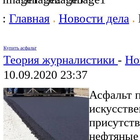
:
Главная
Новости дела
Купить асфальт
Теория журналистики
-
Но
10.09.2020 23:37
Асфальт 
искусстве
присутст
нефтяные