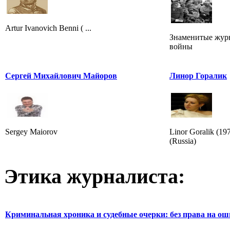
Artur Ivanovich Benni ( ...
Знаменитые жур
войны
Сергей Михайлович Майоров
Линор Горалик
Sergey Maiorov
Linor Goralik (1
(Russia)
Этика журналиста:
Криминальная хроника и судебные очерки: без права на о