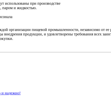
дут использованы при производстве
, паром и жидкостью.
рсонала
ждой организации пищевой промышленности, независимо от ее р
ы внедрения продукции, и удовлетворены требования всех заинт
покупки.
о и надежно!