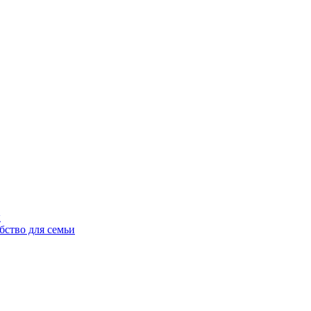
ы
бство для семьи