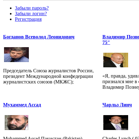
Забыли пароль?
Забыли логин?
Регистрация
Богданов Всеволод Леонидович
Владимир Позне
75″
Председатель Союза журналистов России,
«Я, правда, удивл
президент Международной конфедерации
признался мне в
журналистских союзов (МКЖС);
Владимир Позне
Мухаммед Ассад
Чарльз Линч
Muhammed Assad Пакистан (Pakistan)
Charles Lynch ( 