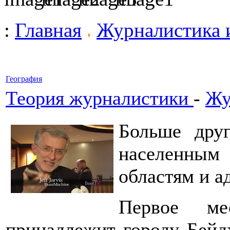
:
Главная
Журналистика 
География
Теория журналистики
-
Жу
Больше друг
населенны
областям и 
Первое ме
принадлежит городу Бейдж