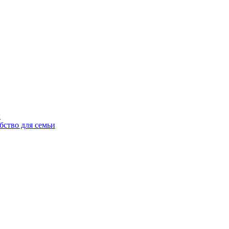
ы
бство для семьи