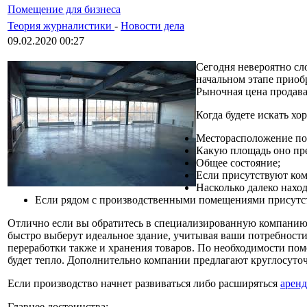
Помещение для бизнеса
Теория журналистики
-
Новости дела
09.02.2020 00:27
Сегодня невероятно сл
начальном этапе приоб
Рыночная цена продава
Когда будете искать х
Месторасположение п
Какую площадь оно пре
Общее состояние;
Если присутствуют ко
Насколько далеко нахо
Если рядом с производственными помещениями присутст
Отлично если вы обратитесь в специализированную компанию
быстро выберут идеальное здание, учитывая ваши потребност
переработки также и хранения товаров. По необходимости по
будет тепло. Дополнительно компании предлагают круглосуто
Если производство начнет развиваться либо расширяться
аренд
Главнее достоинства: