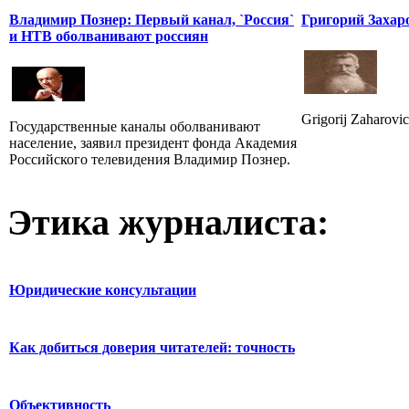
Владимир Познер: Первый канал, `Россия`
Григорий Захар
и НТВ оболванивают россиян
Grigorij Zaharovic
Государственные каналы оболванивают
население, заявил президент фонда Академия
Российского телевидения Владимир Познер.
Этика журналиста:
Юридические консультации
Как добиться доверия читателей: точность
Объективность