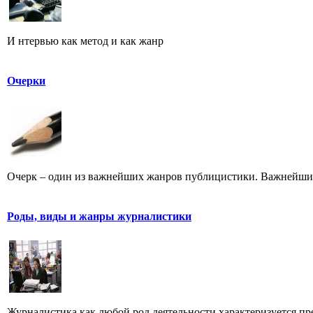
И нтервью как метод и как жанр
Очерки
Очерк – один из важнейших жанров публицистики. Важнейших 
Роды, виды и жанры журналистики
Журналистика как любой род деятельности характеризуется преж