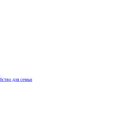
ы
бство для семьи