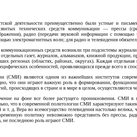
стской деятельности преимущественно были устные и письме
развитых технических средств коммуникации — прессы (ср
бражения), радио (пе­редачи звуковой информации с помощью 
­щью электромагнитных волн; для радио и телевидения обязате
коммуникационных средств возник­ли три подсистемы журналисти
отдельных га­зет, журналов, альманахов, книжной продукции, п
ьших регионах (областях, районах, округах). Каждая отдельн
пецифических особенностей, проявляющихся прежде всего в спо
ии (СМИ) являются одним из важнейших институтов соврем
дно, что они играют важную роль в формировании, функциони
ий, происходящих в стране и в мире в целом, осуществляются 
начение на фоне все более растущего проникновения. СМИ в
льно, что в современной политологии СМИ характеризуют таким
 и т. д. Вера во всемогущество телевидения настолько велика, 
овременную политику невозможно представить без прессы, рад
на, не последнюю роль играют СМИ.