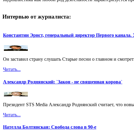
Интервью от журналиста:
Константин Эрнст, генеральный директор Первого канала. 
Он заставил страну слушать Старые песни о главном и смотрет
Читать...
Александр Роднянский: `Закон - не священная корова`
Президент STS Media Александр Роднянский считает, что новы
Читать...
Нателла Болтянская: Свобода слова в 90-е