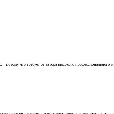
– потому что требует от автора высокого профессионального ма
де всего результатами, или содержанием деятельности, которое,