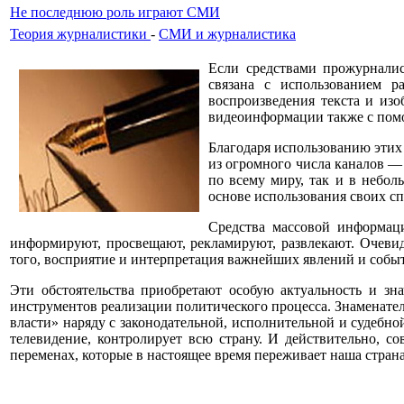
Не последнюю роль играют СМИ
Теория журналистики
-
СМИ и журналистика
Если средствами прожурнали
связана с использованием 
воспроизведения текста и изо
видеоинформации также с помо
Благодаря использованию этих 
из огромного числа каналов — 
по всему миру, так и в небол
основе использования своих с
Средства массовой информац
информируют, просвещают, рекламируют, развлекают. Очеви
того, восприятие и интерпретация важнейших явлений и событ
Эти обстоятельства приобретают особую актуальность и з
инструментов реализации политического процесса. Знаменате
власти» наряду с законодательной, исполнительной и судебной
телевидение, контролирует всю страну. И действительно, с
переменах, которые в настоящее время переживает наша стра