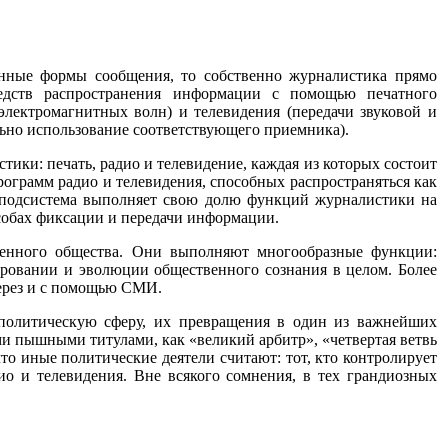
нные формы сообщения, то собственно журна­листика прямо
едств распространения информации с помо­щью печатного
электромагнитных волн) и телевидения (передачи звуковой и
льно использование соответствующего приемника).
ки: печать, радио и телевидение, каж­дая из которых состоит
рограмм радио и те­левидения, способных распространяться как
ая подсистема выполняет свою долю функций журналистики на
собах фиксации и передачи информации.
енного общества. Они выполняют многообразные функции:
ровании и эволюции общественного сознания в целом. Более
через и с помощью СМИ.
 политическую сферу, их превращения в один из важнейших
и пышными титулами, как «великий арбитр», «четвертая ветвь
что иные политические деятели считают: тот, кто контролирует
ио и телевидения. Вне всякого сомнения, в тех грандиозных