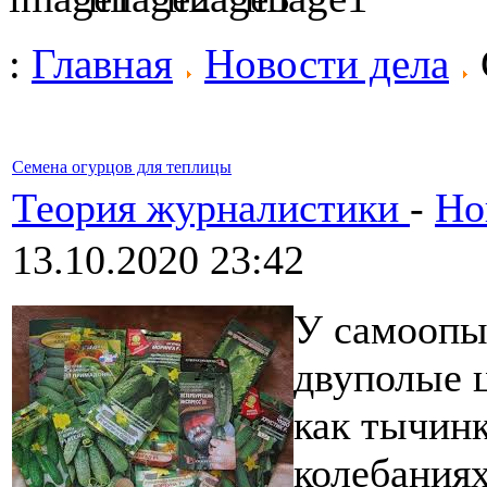
:
Главная
Новости дела
Семена огурцов для теплицы
Теория журналистики
-
Но
13.10.2020 23:42
У самоопы
двуполые 
как тычинк
колебаниях