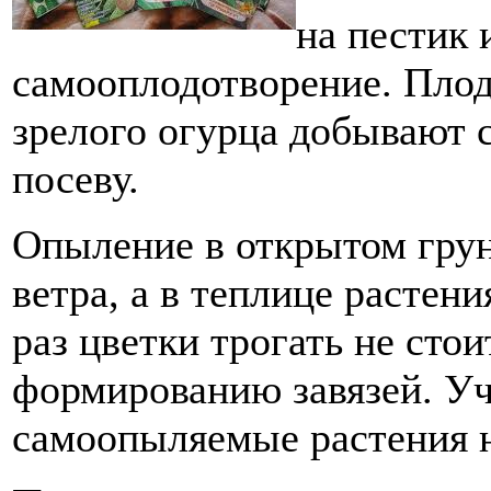
на пестик 
самооплодотворение. Плод 
зрелого огурца добывают 
посеву.
Опыление в открытом грун
ветра, а в теплице растен
раз цветки трогать не сто
формированию завязей. У
самоопыляемые растения н