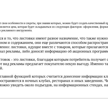
т свои особенности и секреты, при знании которых, можно будет создать качественный п
является цена, которая будет складываться из следующих факторов: оформления, формат
о рекламного инструмента.
 и то, что листовки имеют разное назначение, что также нужно 
йном и содержанием, они еще различаются способом распростра
енно: листовки, идущие вместе с товаром, которые прилагаются 
ал рекламы, либо доносят информацию об акционных программа
товок - это листовки, благодаря которым потребитель получает
тот вид рекламы предлагает покупателю некую выгоду. Именно 
й.
 главной функцией которых считается донесение информации кли
ространяются в ночных клубах, ресторанах и иных заведениях.
ожно увидеть около подъездов, на информационных стендах, на 