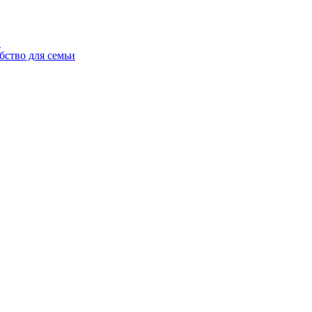
ы
бство для семьи