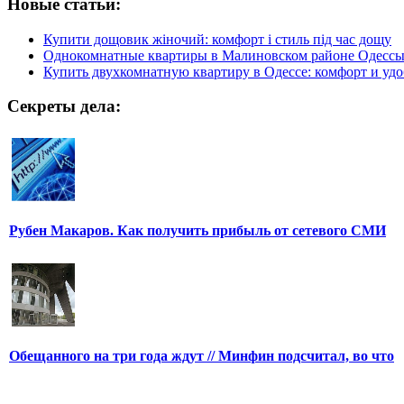
Новые статьи:
Купити дощовик жіночий: комфорт і стиль під час дощу
Однокомнатные квартиры в Малиновском районе Одесс
Купить двухкомнатную квартиру в Одессе: комфорт и удо
Секреты дела:
Рубен Макаров. Как получить прибыль от сетевого СМИ
Обещанного на три года ждут // Минфин подсчитал, во что