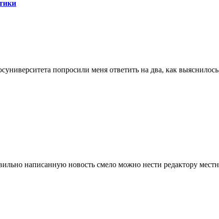
стики
суниверситета попросили меня ответить на два, как выяснилось
ильно написанную новость смело можно нести редактору местной