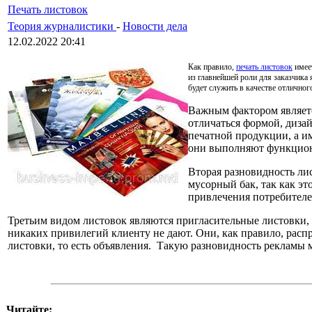
Печать листовок
Теория журналистики
-
Новости дела
12.02.2022 20:41
Как правило,
печать листовок
имее
из главнейшей роли для заказчика 
будет служить в качестве отличног
Важным фактором является
отличаться формой, диза
печатной продукции, а им
они выполняют функцион
Вторая разновидность лис
мусорный бак, так как э
привлечения потребителе
Третьим видом листовок являются пригласительные листовки,
никаких привилегий клиенту не дают. Они, как правило, расп
листовки, то есть объявления. Такую разновидность рекламы м
Читайте: