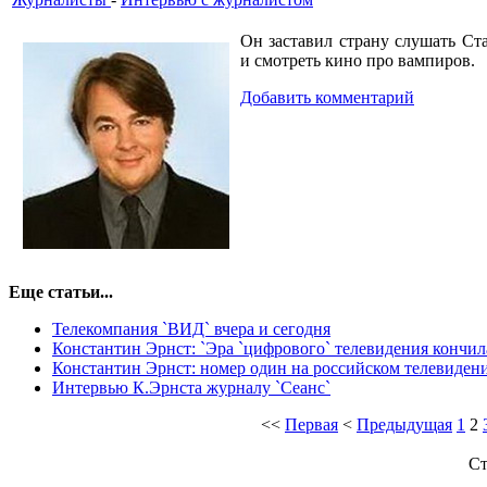
Он заставил страну слушать Ст
и смотреть кино про вампиров.
Добавить комментарий
Еще статьи...
Телекомпания `ВИД` вчера и сегодня
Константин Эрнст: `Эра `цифрового` телевидения кончил
Константин Эрнст: номер один на российском телевиден
Интервью К.Эрнста журналу `Сеанс`
<<
Первая
<
Предыдущая
1
2
Ст