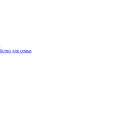
ы
бство для семьи