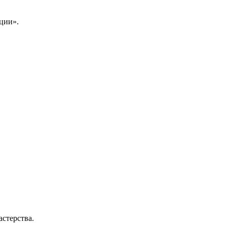
ции».
стерства.