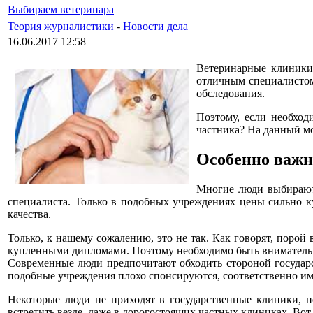
Выбираем ветеринара
Теория журналистики
-
Новости дела
16.06.2017 12:58
Ветеринарные клиники 
отличным специалистом
обследования.
Поэтому, если необход
частника? На данный мо
Особенно важн
Многие люди выбирают 
специалиста. Только в подобных учреждениях цены сильно ку
качества.
Только, к нашему сожалению, это не так. Как говорят, поро
купленными дипломами. Поэтому необходимо быть внимательн
Современные люди предпочитают обходить стороной государс
подобные учреждения плохо спонсируются, соответственно им
Некоторые люди не приходят в государственные клиники, п
встретить везде, даже в дорогостоящих частных клиниках. Вот