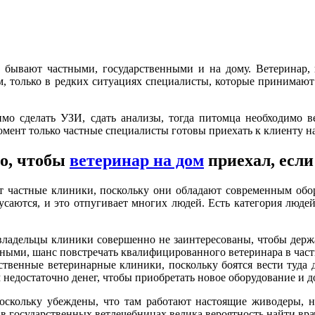
бывают частными, государственными и на дому. Ветеринар, 
, только в редких ситуациях специалисты, которые принимают
имо сделать УЗИ, сдать анализы, тогда питомца необходимо ве
мент только частные специалисты готовы приехать к клиенту на
о, чтобы
ветеринар на дом
приехал, если
частные клиники, поскольку они обладают современным обор
саются, и это отпугивает многих людей. Есть категория людей
й владельцы клиники совершенно не заинтересованы, чтобы де
ыми, шанс повстречать квалифицированного ветеринара в частн
твенные ветеринарные клиники, поскольку боятся вести туда д
 недостаточно денег, чтобы приобретать новое оборудование и 
оскольку убеждены, что там работают настоящие живодеры, н
 в государственных ветлечебницах велика вероятность найти врач