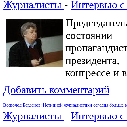
Журналисты
-
Интервью с
Председатель
состоянии
пропаган
президента
конгрессе и
Добавить комментарий
Всеволод Богданов: Истинной журналистики сегодня больше в
Журналисты
-
Интервью с