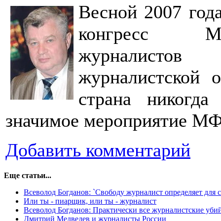
Весной 2007 год
конгресс Ме
журналистов
журналистской 
страна никогда
значимое мероприятие М
Добавить комментарий
Еще статьи...
Всеволод Богданов: `Свободу журналист определяет для с
Или ты - пиарщик, или ты - журналист
Всеволод Богданов: Практически все журналистские уби
Дмитрий Медведев и журналисты России