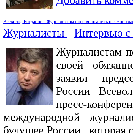
Добавить комм
Всеволод Богданов: `Журналистам пора вспомнить о самой гла
Журналисты
-
Интервью с
Журналистам п
своей обязанн
заявил предс
России Всево
пресс-конф
международной журнали
будущее России , которая 