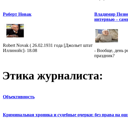
Роберт Новак
Владимир Познер
интервью – сам
Robert Novak ( 26.02.1931 года [Джольет штат
Иллинойс]- 18.08
- Вообще, день 
праздник?
Этика журналиста:
Объективность
Криминальная хроника и судебные очерки: без права на о