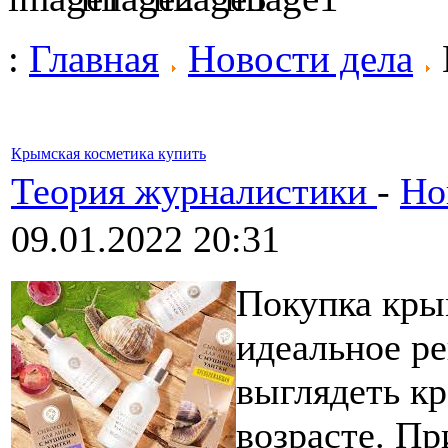
:
Главная
Новости дела
Крымская косметика купить
Теория журналистики
-
Но
09.01.2022 20:31
Покупка кры
идеальное ре
выглядеть кр
возрасте. П