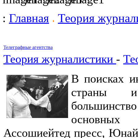
:
Главная
Теория журнал
Телеграфные агентства
Теория журналистики
-
Те
В поисках и
страны и
большинств
основных 
Ассошиейтед пресс, Юнай