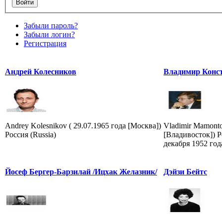
Забыли пароль?
Забыли логин?
Регистрация
Андрей Колесников
Владимир Конс
Andrey Kolesnikov ( 29.07.1965 года [Москва])
Vladimir Mamonto
Россия (Russia)
[Владивосток]) Р
декабря 1952 год
Йосеф Бергер-Барзилай /Ицхак Желазник/
Дэйзи Бейтс