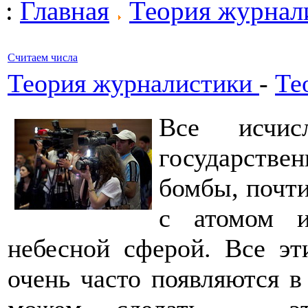
:
Главная
Теория журнал
Считаем числа
Теория журналистики
-
Те
Все исчис
государстве
бомбы, почти
с атомом 
небесной сферой. Все эт
очень часто появляются в