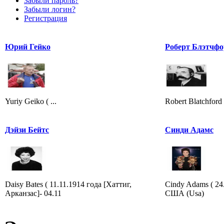
Забыли пароль?
Забыли логин?
Регистрация
Юрий Гейко
Роберт Блэтчфо
Yuriy Geiko ( ...
Robert Blatchford
Дэйзи Бейтс
Синди Адамс
Daisy Bates ( 11.11.1914 года [Хаттиг,
Cindy Adams ( 24
Арканзас]- 04.11
США (Usa)