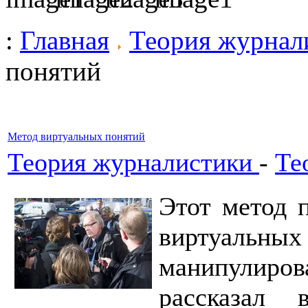
:
Главная
Теория журнал
понятий
Метод виртуальных понятий
Теория журналистики
-
Те
Этот метод 
виртуальных
манипулир
рассказал 