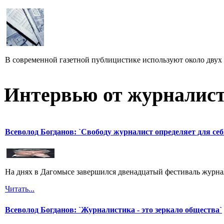
В современной газетной публицистике используют около двух 
Интервью от журналист
Всеволод Богданов: `Свободу журналист определяет для себ
На днях в Дагомысе завершился двенадцатый фестиваль журна
Читать...
Всеволод Богданов: `Журналистика - это зеркало общества`