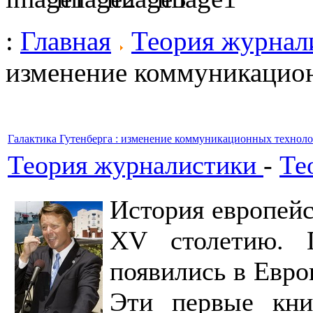
:
Главная
Теория журнал
изменение коммуникацио
Галактика Гутенберга : изменение коммуникационных технол
Теория журналистики
-
Те
История европейс
XV столетию. 
появились в Евро
Эти первые кни