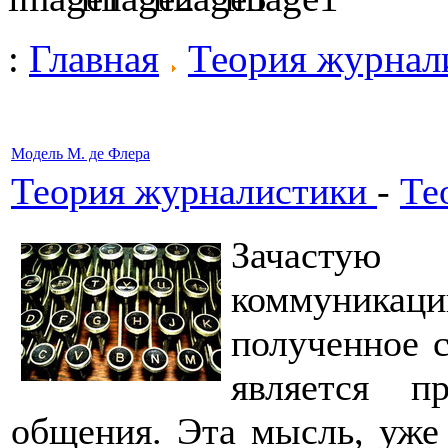
:
Главная
Теория журнал
Модель М. де Флера
Теория журналистики
-
Те
Зачастую 
коммуникаци
полученное с
является п
общения. Эта мысль, уже