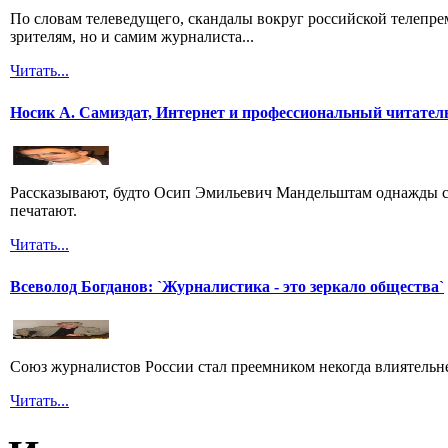
По словам телеведущего, скандалы вокруг российской телепрем
зрителям, но и самим журналиста...
Читать...
Носик А. Самиздат, Интернет и профессиональный читател
Рассказывают, будто Осип Эмильевич Мандельштам однажды сп
печатают.
Читать...
Всеволод Богданов: `Журналистика - это зеркало общества`
Союз журналистов России стал преемником некогда влиятель
Читать...