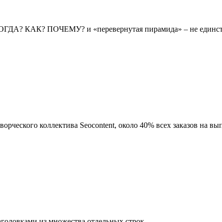
КОГДА? КАК? ПОЧЕМУ? и «перевернутая пирамида» – не единст
ворческого коллектива Seocontent, около 40% всех заказов на вы
аголовками из множества отдельных строк.