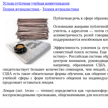
Устная публчная учебная коммуникация
Теория журналистики
-
Теория журналистики
Публичная речь в сфере образо
Основными жанрами публичной у
учитель, а адресатом — поток с
асимметричность ролей говоря
поддерживается неизбежным конт
Эффективность усвоения (а луч
совместный поиск истины. Еще С
истину». Российская система об
центром внимания, руководящи
например, образования США, 
свидетельствует большее количество семинаров, чем лекций, 
США есть такие обязательные формы обучения, как общение ст
учебной сферы с форм публичного общения на индивидуал
продолжает оставаться лекция.
Лекция
(лат. 1есио — чтение) определяется как «цельнооф
воспроизводимыми признаками, общезначимыми для носителя я