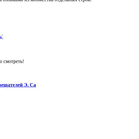
ь`
о смотреть!
вещателей Э. Са