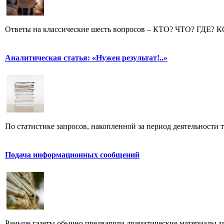
Ответы на классические шесть вопросов – КТО? ЧТО? ГДЕ? 
Аналитическая статья: «Нужен результат!..»
По статистике запросов, накопленной за период деятельности т
Подача информационных сообщений
Раньше газеты обычно предваряли драматические материалы з