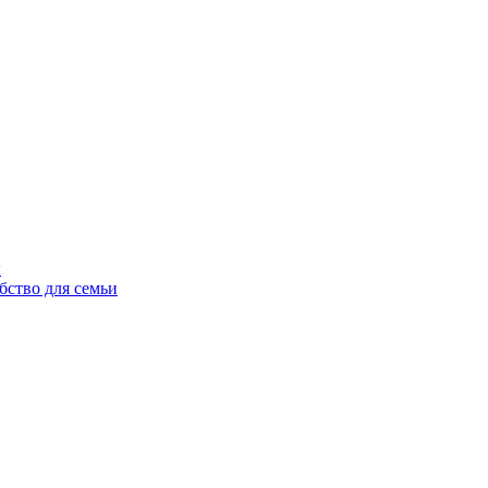
ы
бство для семьи