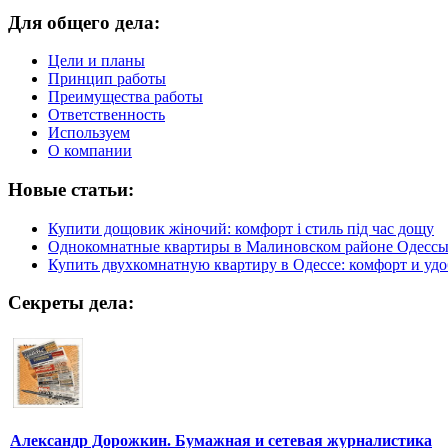
Для общего дела:
Цели и планы
Принцип работы
Преимущества работы
Ответственность
Используем
О компании
Новые статьи:
Купити дощовик жіночий: комфорт і стиль під час дощу
Однокомнатные квартиры в Малиновском районе Одесс
Купить двухкомнатную квартиру в Одессе: комфорт и удо
Секреты дела:
Александр Дорожкин. Бумажная и сетевая журналистика