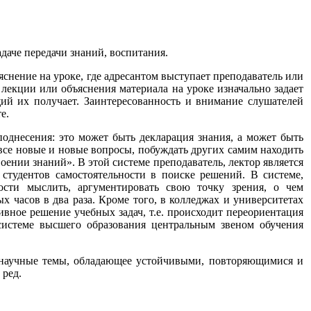
аче передачи знаний, воспитания.
ение на уроке, где адресантом выступает преподаватель или
 лекции или объяснения материала на уроке изначально задает
ий их получает. Заинтересованность и внимание слушателей
е.
однесения: это может быть декларация знания, а может быть
 все новые и новые вопросы, побуждать других самим находить
оении знаний». В этой системе преподаватель, лектор является
студентов самостоятельности в поиске решений. В системе,
ости мыслить, аргументировать свою точку зрения, о чем
х часов в два раза. Кроме того, в колледжах и университетах
ивное решение учебных задач, т.е. происходит переориентация
истеме высшего образования центральным звеном обучения
а научные темы, обладающее устойчивыми, повторяющимися и
 ред.