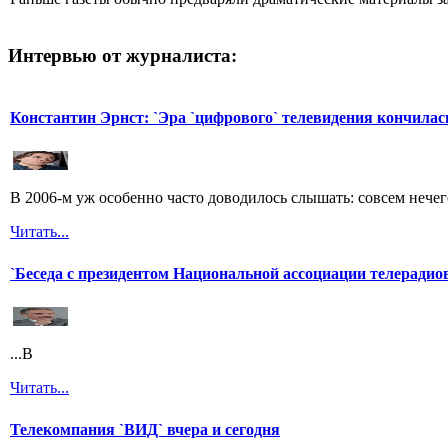
Интервью от журналиста:
Константин Эрнст: `Эра `цифрового` телевидения кончилас
В 2006-м уж особенно часто доводилось слышать: совсем нечег
Читать...
`Беседа с президентом Национальной ассоциации телерадио
...В
Читать...
Телекомпания `ВИД` вчера и сегодня