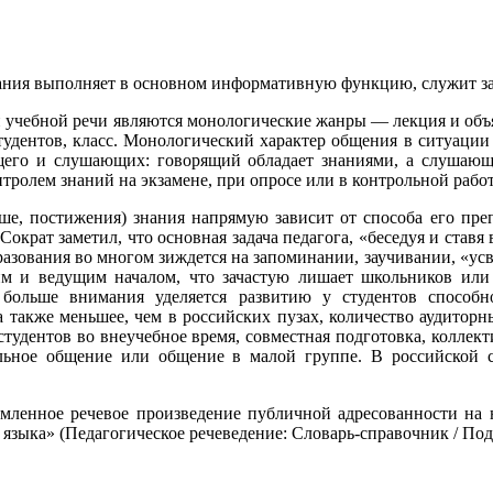
вания выполняет в основном информативную функцию, служит зад
чебной речи являются монологические жанры — лекция и объясн
тудентов, класс. Монологический характер общения в ситуации
щего и слушающих: говорящий обладает знаниями, а слушающ
ролем знаний на экзамене, при опросе или в контрольной работ
ше, постижения) знания напрямую зависит от способа его преп
ократ заметил, что основная задача педагога, «беседуя и ставя
разования во многом зиждется на запоминании, заучивании, «усв
м и ведущим началом, что зачастую лишает школьников или 
больше внимания уделяется развитию у студентов способн
а также меньшее, чем в российских пузах, количество аудиторны
удентов во внеучебное время, совместная подготовка, коллект
ьное общение или общение в малой группе. В российской с
ор-мленное речевое произведение публичной адресованности н
зыка» (Педагогическое речеведение: Словарь-справочник / Под