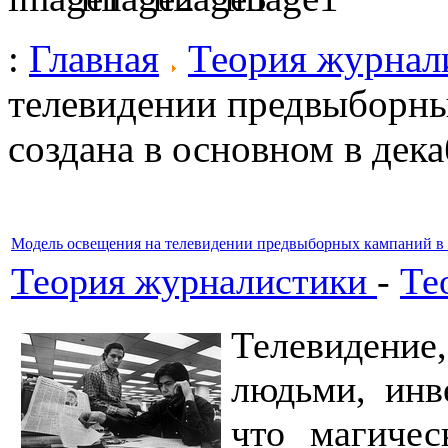
:
Главная
Теория журнал
телевидении предвыборны
создана в основном в дека
Модель освещения на телевидении предвыборных кампаний в Р
Теория журналистики
-
Те
Телевидение
людьми, инв
что магичес