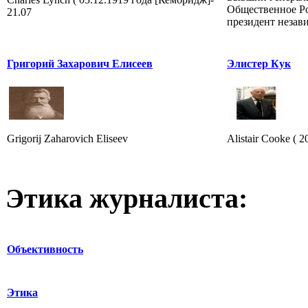
Общественное Ро
21.07
президент незав
Григорий Захарович Елисеев
Элистер Кук
Grigorij Zaharovich Eliseev
Alistair Cooke ( 2
Этика журналиста:
Объективность
Этика