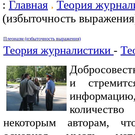
:
Главная
Теория журнал
(избыточность выражения
Плеоназм (избыточность выражения)
Теория журналистики
-
Те
Добросовестн
и стремит
информаци
количество
некоторым авторам, чт