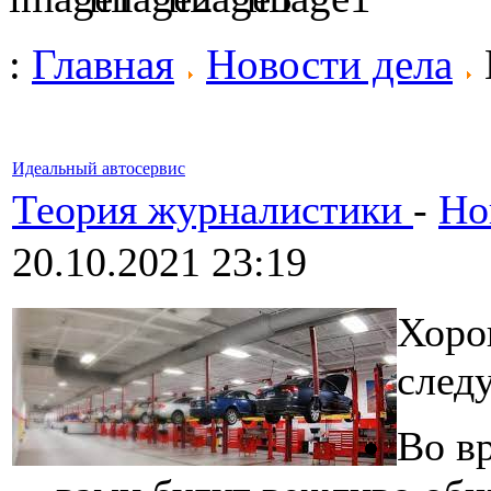
:
Главная
Новости дела
Идеальный автосервис
Теория журналистики
-
Но
20.10.2021 23:19
Хоро
след
Во в