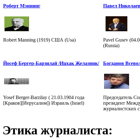
Роберт Мэннинг
Павел Николаев
Robert Manning (1919) США (Usa)
Pavel Gusev (04.
(Russia)
Йосеф Бергер-Барзилай /Ицхак Желазник/
Богданов Всево
Yosef Berger-Barzilay ( 21.03.1904 года
Председатель Со
[Краков][Иерусалим]) Израиль (Israel)
президент Межд
журналистских 
Этика журналиста: