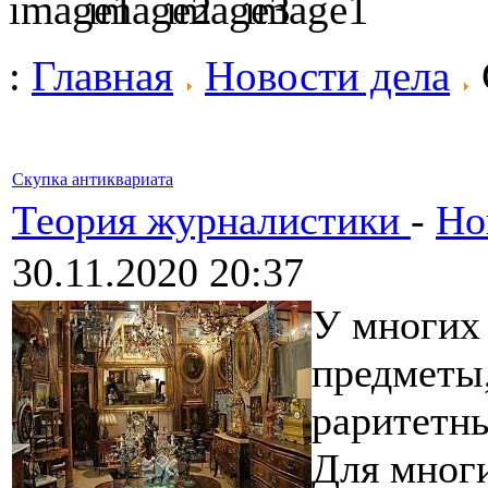
:
Главная
Новости дела
Скупка антиквариата
Теория журналистики
-
Но
30.11.2020 20:37
У многих 
предметы
раритетн
Для многи