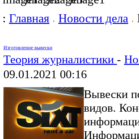
:
Главная
Новости дела
Изготовление вывески
Теория журналистики
-
Но
09.01.2021 00:16
Вывески п
видов. Кон
информаци
Информаци