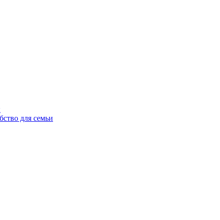
ы
бство для семьи