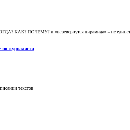
КОГДА? КАК? ПОЧЕМУ? и «перевернутая пирамида» – не единст
е по журналисти
аписании текстов.