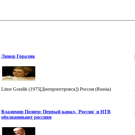
Линор Горалик
Linor Goralik (1975[Днепропетровск]) Россия (Russia)
Владимир Познер: Первый канал, `Россия` и НТВ
оболванивают россиян