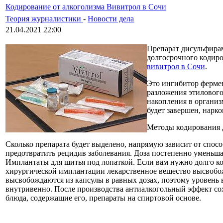
Кодирование от алкоголизма Вивитрол в Сочи
Теория журналистики
-
Новости дела
21.04.2021 22:00
Препарат дисульфирам
долгосрочного кодиро
вивитрол в Сочи
.
Это ингибитор фермен
разложения этилового
накопления в организ
будет завершен, нарк
Методы кодирования 
Сколько препарата будет выделено, напрямую зависит от спосо
предотвратить рецидив заболевания. Доза постепенно уменьша
Имплантаты для шитья под лопаткой. Если вам нужно долго ко
хирургической имплантации лекарственное вещество высвобожд
высвобождаются из капсулы в равных дозах, поэтому уровень
внутривенно. После производства антиалкогольный эффект сох
блюда, содержащие его, препараты на спиртовой основе.