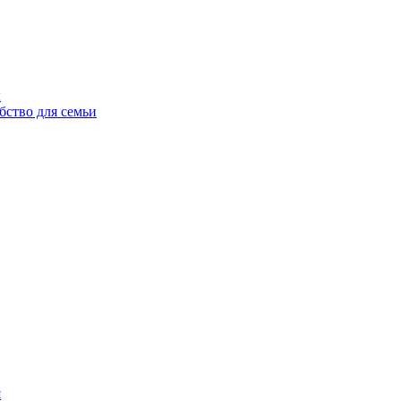
ы
бство для семьи
н