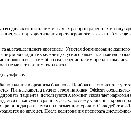
 сегодня является одним из самых распространенных и популярн
вания, так и для достижения краткосрочного эффекта. Есть еще
та ацетальдегиддегидрогеназы. Угнетая формирование данного 
 спирта на стадии выведения уксусного альдегида тканевого яда
ме от алкоголя. Таким образом, лечение таким препаратом дису
оман не может принимать алкоголь.
дисульфирама
ба попадания в организм больного. Наиболее часто используется
ется. Пить лекарства нужно утром натощак. Эффект сохраняется 
дировать пациента, используется Хемминг. Избавляет наркомана
ается из капсулы в равных дозах, поэтому уровень в крови по
 в крови поддерживается на неизменном уровне. Срок действия-
раняется до двух лет. После кодирования препарата дисульфир