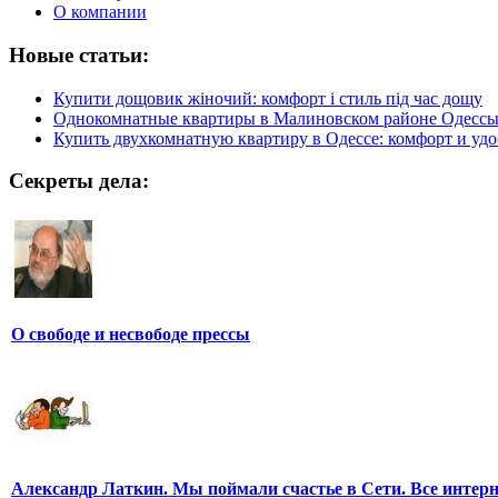
О компании
Новые статьи:
Купити дощовик жіночий: комфорт і стиль під час дощу
Однокомнатные квартиры в Малиновском районе Одесс
Купить двухкомнатную квартиру в Одессе: комфорт и удо
Секреты дела:
О свободе и несвободе прессы
Александр Латкин. Мы поймали счастье в Сети. Все интер