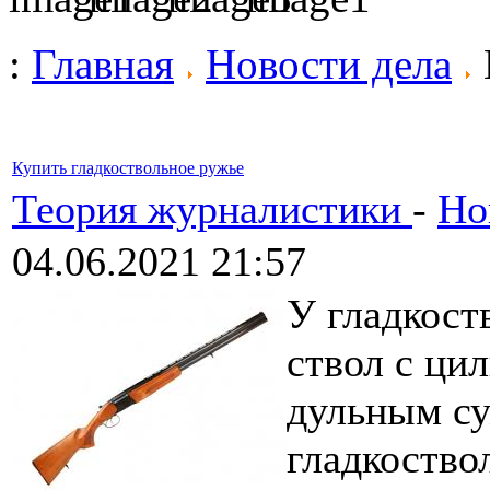
:
Главная
Новости дела
Купить гладкоствольное ружье
Теория журналистики
-
Но
04.06.2021 21:57
У гладкост
ствол с ци
дульным су
гладкоство