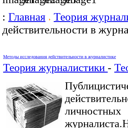
:
Главная
Теория журнал
действительности в журн
Методы исследования действительности в журналистике
Теория журналистики
-
Те
Публици
действитель
личностных
журналиста.