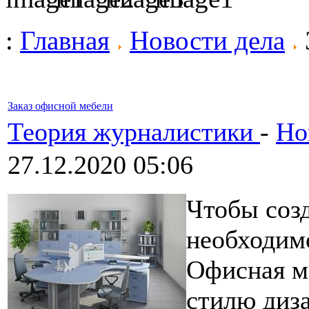
:
Главная
Новости дела
Заказ офисной мебели
Теория журналистики
-
Но
27.12.2020 05:06
Чтобы созд
необходимо
Офисная м
стилю диз