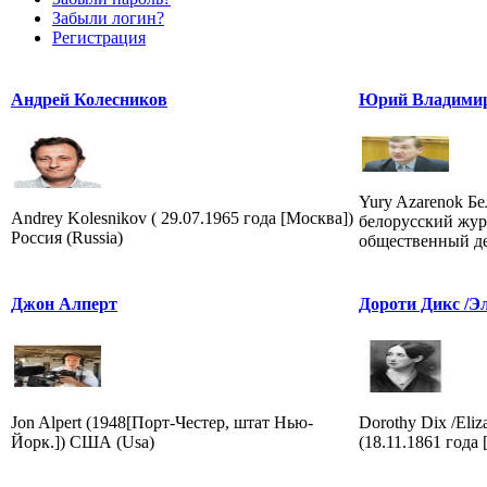
Забыли логин?
Регистрация
Андрей Колесников
Юрий Владимир
Yury Azarenok Бе
Andrey Kolesnikov ( 29.07.1965 года [Москва])
белорусский жур
Россия (Russia)
общественный де
Джон Алперт
Дороти Дикс /Э
Jon Alpert (1948[Порт-Честер, штат Нью-
Dorothy Dix /Eliz
Йорк.]) США (Usa)
(18.11.1861 года 