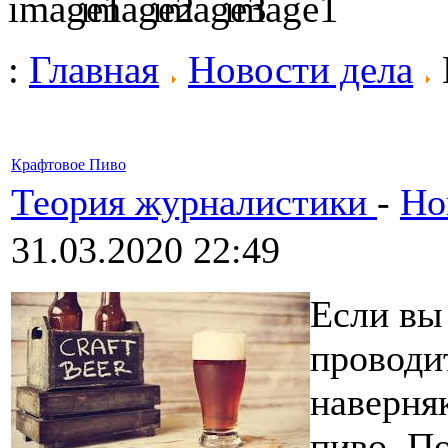
:
Главная
Новости дела
Крафтовое Пиво
Теория журналистики
-
Но
31.03.2020 22:49
Если вы
проводит
наверняк
пиво. П