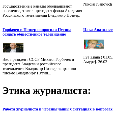
Nikolaj Ivanovich
Государственные каналы оболванивают
население, заявил президент фонда Академия
Российского телевидения Владимир Познер.
Горбачев и Познер попросили Путина
Илья Анатолье
создать общественное телевидение
Ilya Zimin ( 01.0
Экс-президент СССР Михаил Горбачев и
Амуре]- 26.02
президент Академии российского
телевидения Владимир Познер направили
письмо Владимиру Путин...
Этика журналиста:
Работа журналиста в черезвычайных ситуациях в вопросах 