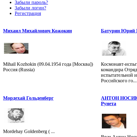
Забыли пароль?
Забыли логин?
Регистрация
Михаил Михайлович Кожокин
Батурин Юрий 
Mihail Kozhokin (09.04.1954 года [Москва])
Космонавт-испыт
Россия (Russia)
командира Отряд
испытательной и
Российского го...
Мордехай Гольденберг
АНТОН НОСИК -
Рунета
Mordehay Goldenberg ( ...
Врач Антон Носи