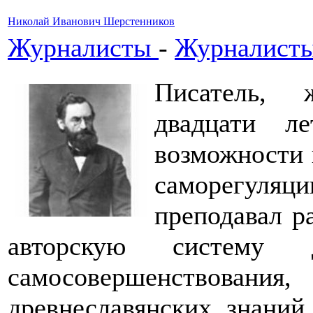
Николай Иванович Шерстенников
Журналисты
-
Журналисты
Писатель, 
двадцати л
возможности 
саморегуля
преподавал р
авторскую систему 
самосовершенствован
древнеславянских знани