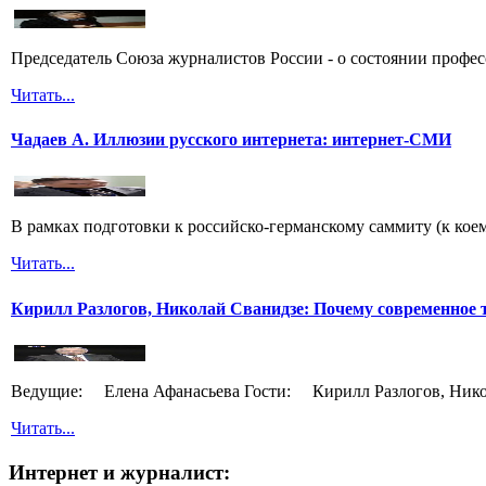
Председатель Союза журналистов России - о состоянии профес
Читать...
Чадаев А. Иллюзии русского интернета: интернет-СМИ
В рамках подготовки к российско-германскому саммиту (к кое
Читать...
Кирилл Разлогов, Николай Сванидзе: Почему современное т
Ведущие: Елена Афанасьева Гости: Кирилл Разлогов, Нико
Читать...
Интернет и журналист: