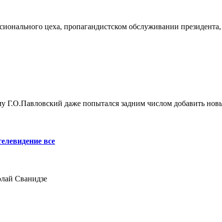
сионального цеха, пропагандистском обслуживании президента, 
му Г.О.Павловский даже попытался задним числом добавить новы
елевидение все
лай Сванидзе