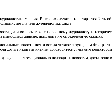
журналистика мнения. В первом случае автор старается быть об
большинстве случаев журналистика факта.
овости, да и во всем тексте новостному журналисту категори
ть имеющиеся данные, придавать им определенную окраску.
циональные новости почти всегда читаются хуже, чем бесстраст
сли хотите излагать мнение, договоритесь с главным редактором
когда журналист эмоционально подходит к новостям, достаточно