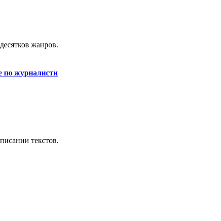
десятков жанров.
е по журналисти
аписании текстов.