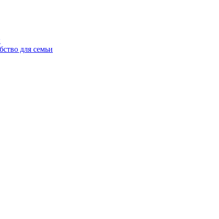
ы
бство для семьи