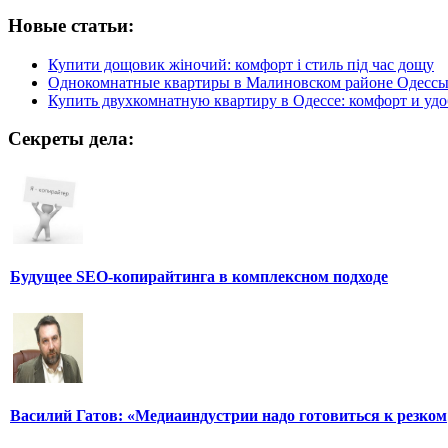
Новые статьи:
Купити дощовик жіночий: комфорт і стиль під час дощу
Однокомнатные квартиры в Малиновском районе Одесс
Купить двухкомнатную квартиру в Одессе: комфорт и удо
Секреты дела:
Будущее SEO-копирайтинга в комплексном подходе
Василий Гатов: «Медиаиндустрии надо готовиться к резком