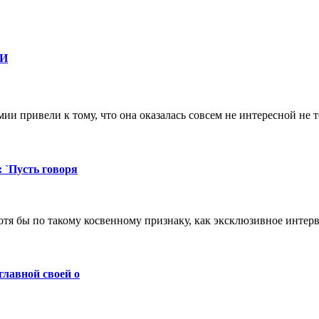
ФИ
и привели к тому, что она оказалась совсем не интересной не т
 `Пусть говоря
я бы по такому косвенному признаку, как эксклюзивное интер
главной своей о