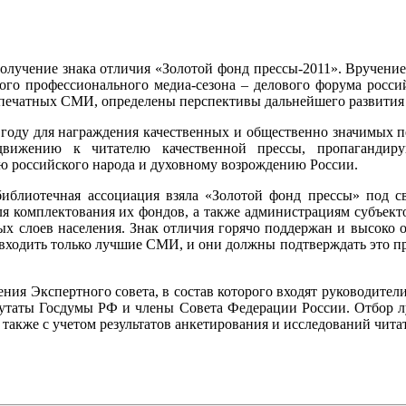
получение знака отличия «Золотой фонд прессы-2011». Вручение
вого профессионального медиа-сезона – делового форума росс
 печатных СМИ, определены перспективы дальнейшего развития
 году для награждения качественных и общественно значимых 
одвижению к читателю качественной прессы, пропаганди
 российского народа и духовному возрождению России.
библиотечная ассоциация взяла «Золотой фонд прессы» под с
ля комплектования их фондов, а также администрациям субъек
ых слоев населения. Знак отличия горячо поддержан и высоко
ходить только лучшие СМИ, и они должны подтверждать это пра
ния Экспертного совета, в состав которого входят руководите
путаты Госдумы РФ и члены Совета Федерации России. Отбор л
 также с учетом результатов анкетирования и исследований чит