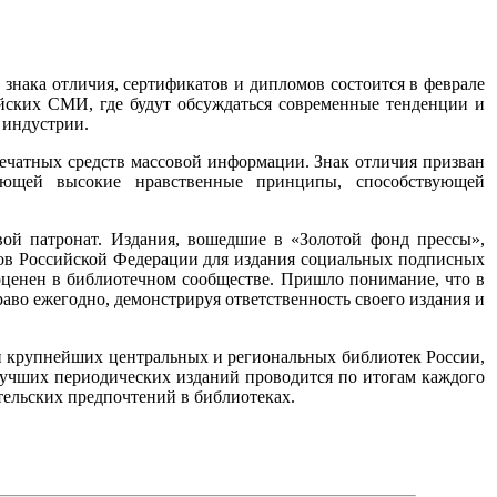
 знака отличия, сертификатов и дипломов состоится в феврале
ийских СМИ, где будут обсуждаться современные тенденции и
 индустрии.
печатных средств массовой информации. Знак отличия призван
рующей высокие нравственные принципы, способствующей
вой патронат. Издания, вошедшие в «Золотой фонд прессы»,
тов Российской Федерации для издания социальных подписных
 оценен в библиотечном сообществе. Пришло понимание, что в
во ежегодно, демонстрируя ответственность своего издания и
ли крупнейших центральных и региональных библиотек России,
учших периодических изданий проводится по итогам каждого
ательских предпочтений в библиотеках.