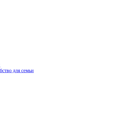
ы
бство для семьи