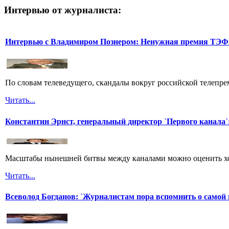
Интервью от журналиста:
Интервью с Владимиром Познером: Ненужная премия ТЭ
По словам телеведущего, скандалы вокруг российской телепреми
Читать...
Константин Эрнст, генеральный директор `Первого канала`:
Масштабы нынешней битвы между каналами можно оценить хот
Читать...
Всеволод Богданов: `Журналистам пора вспомнить о самой 