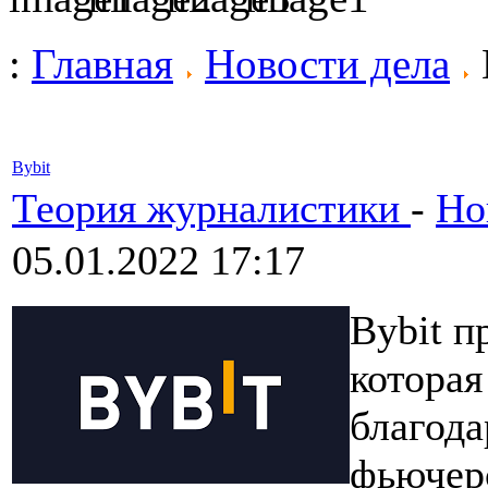
:
Главная
Новости дела
Bybit
Теория журналистики
-
Но
05.01.2022 17:17
Bybit п
которая
благода
фьючер