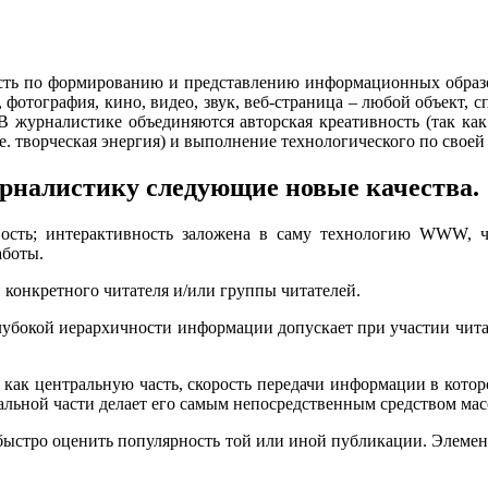
ость по формированию и представлению информационных образо
а, фотография, кино, видео, звук, веб-страница – любой объект,
В журналистике объединяются авторская креативность (так как
.е. творческая энергия) и выполнение технологического по своей
урналистику следующие новые качества.
ость; интерактивность заложена в саму технологию WWW, чт
аботы.
конкретного читателя и/или группы читателей.
лубокой иерархичности информации допускает при участии чита
как центральную часть, скорость передачи информации в котор
альной части делает его самым непосредственным средством мас
быстро оценить популярность той или иной публикации. Элеме