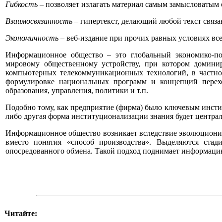
Гибкость
– позволяет излагать материал самым замысловатым о
Взаимосвязанность
– гипертекст, делающий любой текст связа
Экономичность
– веб-издание при прочих равных условиях вс
Информационное общество – это глобальный экономико-по
мировому общественному устройству, при котором домини
компьютерных телекоммуникационных технологий, в частно
формулировке национальных программ и концепций перехо
образования, управления, политики и т.п.
Подобно тому, как предприятие (фирма) было ключевым инстит
либо другая форма институционализации знания будет центра
Информационное общество возникает вследствие эволюционир
вместо понятия «способ производства». Выделяются стади
опосредованного обмена. Такой подход поднимает информацию
Читайте: