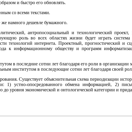
бразом и быстро его обновлять.
нным со всеми текстами.
е же намного дешевле бумажного.
литический, антропосоциальный и технологический проект
рующую роль во всех областях жизни будет играть систем
сти технологий интернета. Проектный, прогностический и сц
да к информационному обществу и программ информатизаци
утом в последние сотни лет благодаря его роли в организации м
льным институтом в последующие сотни лет благодаря своей рол
ования. Существует объяснительная схема периодизации истор
и: 1) устно-опосредованного обмена информацией, 2) пись
 до уровня экономической и онтологической категории и прид