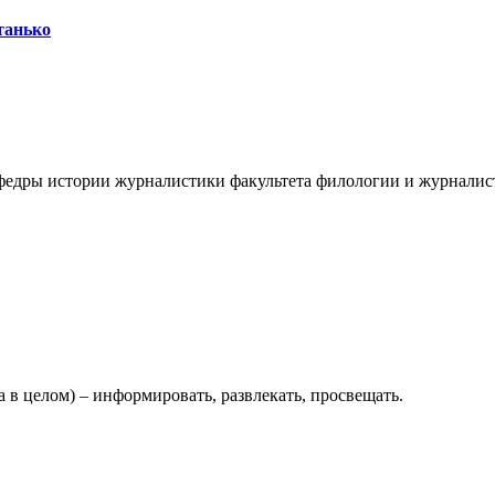
танько
афедры истории журналистики факультета филологии и журналист
а в целом) – информировать, развлекать, просвещать.