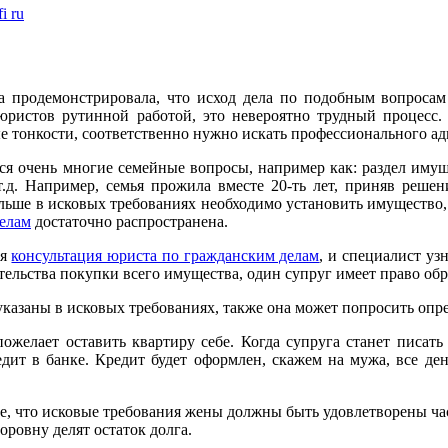
i ru
а продемонстрировала, что исход дела по подобным вопросам
юристов рутинной работой, это невероятно трудный процесс.
е тонкости, соответственно нужно искать профессионального ад
ся очень многие семейные вопросы, например как: раздел имуще
т.д. Например, семья прожила вместе 20-ть лет, приняв решен
льше в исковых требованиях необходимо установить имущество, 
елам
достаточно распространена.
ся
консультация юриста по гражданским делам
, и специалист уз
тельства покупки всего имущества, один супруг имеет право обра
казаны в исковых требованиях, также она может попросить опре
ожелает оставить квартиру себе. Когда супруга станет писать
едит в банке. Кредит будет оформлен, скажем на мужа, все де
, что исковые требования жены должны быть удовлетворены част
оровну делят остаток долга.