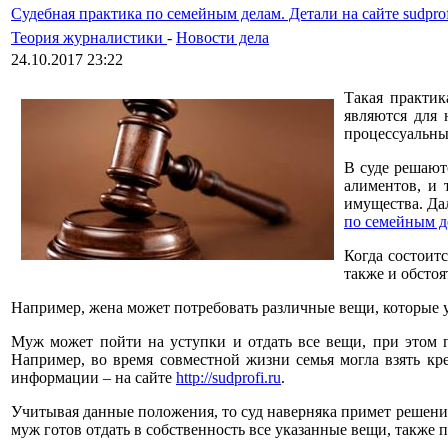
Судебная практика по семейным делам. Детали на сайте sudprof
Теория журналистики
-
Новости дела
24.10.2017 23:22
Такая практик
являются для 
процессуальны
В суде решают
алиментов, и 
имущества. Да
по семейным д
Когда состоит
также и обстоя
Например, жена может потребовать различные вещи, которые у
Муж может пойти на уступки и отдать все вещи, при этом п
Например, во время совместной жизни семья могла взять кр
информации – на сайте
http://sudprofi.ru
.
Учитывая данные положения, то суд наверняка примет решение
муж готов отдать в собственность все указанные вещи, также п