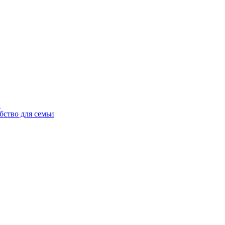
ы
бство для семьи