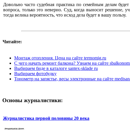
Довольно часто судебная практика по семейным делам будет
вопроса, только это неверно. Суд, когда выносит решение, у
тогда велика вероятность, что исход дела будет в вашу пользу.
Читайте:
Монтаж отопления. Цена на сайте termomig.ru
С чего начать ремонт балкона? Узнаем на сайте sbalkonom
Выбираем биде в каталоге santex-skladе ru
Выбираем фотобудку
Тонометр на запястье, весы электронные на сайте medisan
Основы журналистики:
Журналистика первой половины 20 века