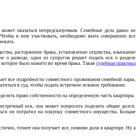
 может оказаться непредсказуемым. Семейные дела давно не
 Чтобы в нем участвовать, необходимо знать совершенно все
воката.
ства, расторжение брака, установление отцовства, взыскание
ие о разводе, один из супругов решает подать иск о разделе
которое было нажито во время брака. Такая
судебная практика
нает все подробности совместного проживания семейной пары,
титься в суд, чтобы подать встречное исковое требование.
делить право собственности на определенную часть квартиры.
 встречный иск, она может попросить поделить общие долги.
ньги он потратил на покупку совместного имущества. Больше
ично, точнее она получает все, помимо доли в квартире. Ну а