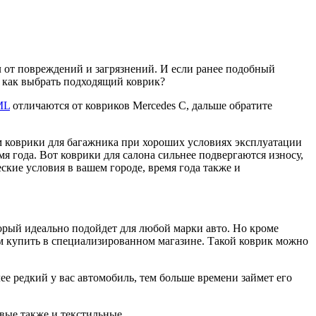
 от повреждений и загрязнений. И если ранее подобный
о как выбрать подходящий коврик?
ML
отличаются от ковриков Mercedes C, дальше обратите
м коврики для багажника при хороших условиях эксплуатации
я года. Вот коврики для салона сильнее подвергаются износу,
кие условия в вашем городе, время года также и
торый идеально подойдет для любой марки авто. Но кроме
м купить в специализированном магазине. Такой коврик можно
ее редкий у вас автомобиль, тем больше времени займет его
вые также и текстильные.