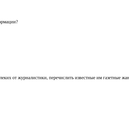
формации?
алеких от журналистики, перечислить известные им газетные жа