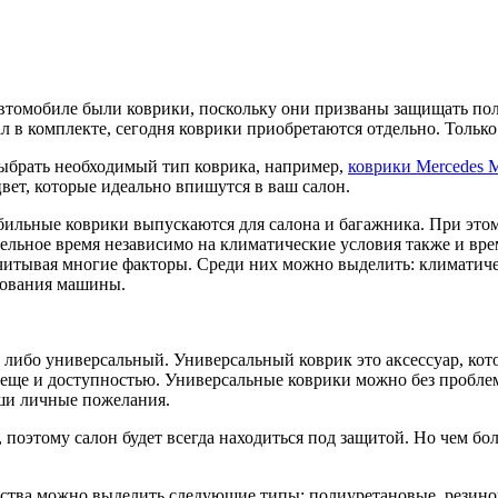
втомобиле были коврики, поскольку они призваны защищать пол
ал в комплекте, сегодня коврики приобретаются отдельно. Тольк
ыбрать необходимый тип коврика, например,
коврики Mercedes 
вет, которые идеально впишутся в ваш салон.
ильные коврики выпускаются для салона и багажника. При это
ельное время независимо на климатические условия также и врем
учитывая многие факторы. Среди них можно выделить: климатичес
зования машины.
й либо универсальный. Универсальный коврик это аксессуар, ко
й еще и доступностью. Универсальные коврики можно без пробле
аши личные пожелания.
оэтому салон будет всегда находиться под защитой. Но чем бол
ства можно выделить следующие типы: полиуретановые, резино