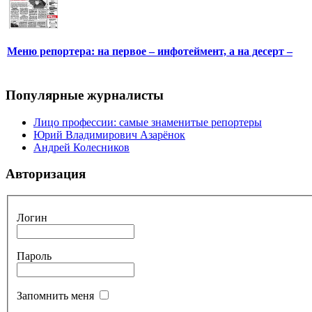
Меню репортера: на первое – инфотеймент, а на десерт –
Популярные журналисты
Лицо профессии: самые знаменитые репортеры
Юрий Владимирович Азарёнок
Андрей Колесников
Авторизация
Логин
Пароль
Запомнить меня