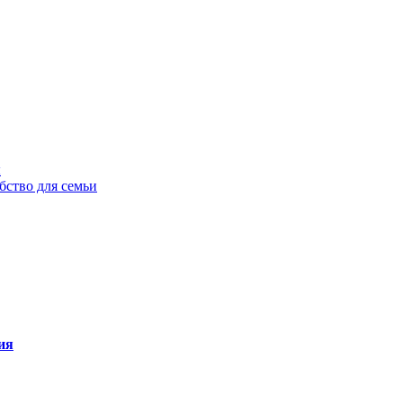
ы
бство для семьи
ия