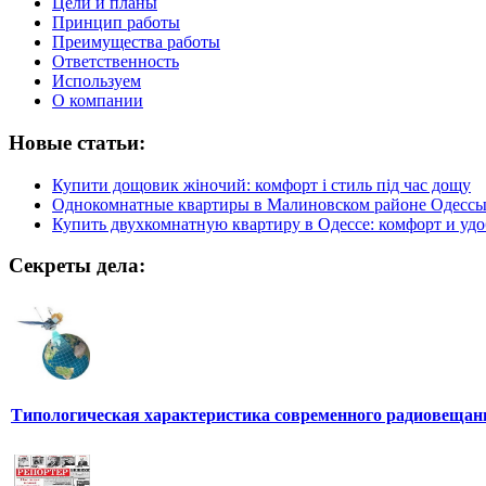
Цели и планы
Принцип работы
Преимущества работы
Ответственность
Используем
О компании
Новые статьи:
Купити дощовик жіночий: комфорт і стиль під час дощу
Однокомнатные квартиры в Малиновском районе Одесс
Купить двухкомнатную квартиру в Одессе: комфорт и удо
Секреты дела:
Типологическая характеристика современного радиовещан