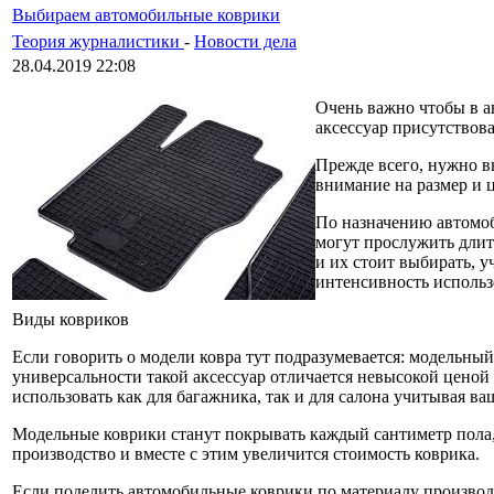
Выбираем автомобильные коврики
Теория журналистики
-
Новости дела
28.04.2019 22:08
Очень важно чтобы в а
аксессуар присутствов
Прежде всего, нужно в
внимание на размер и ц
По назначению автомоб
могут прослужить длит
и их стоит выбирать, 
интенсивность исполь
Виды ковриков
Если говорить о модели ковра тут подразумевается: модельны
универсальности такой аксессуар отличается невысокой цено
использовать как для багажника, так и для салона учитывая в
Модельные коврики станут покрывать каждый сантиметр пола, п
производство и вместе с этим увеличится стоимость коврика.
Если поделить автомобильные коврики по материалу производ