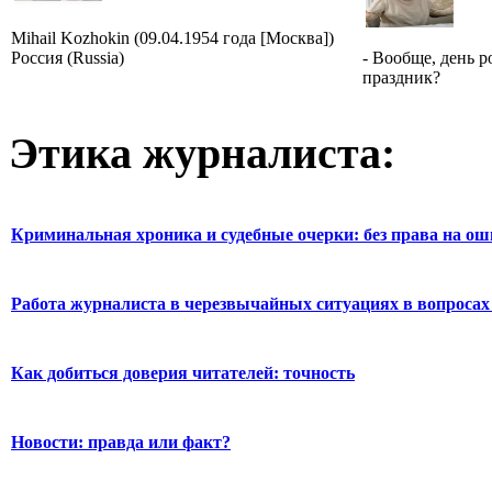
Mihail Kozhokin (09.04.1954 года [Москва])
Россия (Russia)
- Вообще, день 
праздник?
Этика журналиста:
Криминальная хроника и судебные очерки: без права на о
Работа журналиста в черезвычайных ситуациях в вопросах 
Как добиться доверия читателей: точность
Новости: правда или факт?