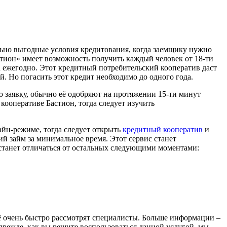
ьно выгодные условия кредитования, когда заемщику нужно
тион» имеет возможность получить каждый человек от 18-ти
та ежегодно. Этот кредитный потребительский кооператив даст
. Но погасить этот кредит необходимо до одного года.
 заявку, обычно её одобряют на протяжении 15-ти минут
ооперативе Бастион, тогда следует изучить
айн-режиме, тогда следует открыть
кредитный кооператив
и
й займ за минимальное время. Этот сервис станет
станет отличаться от остальных следующими моментами:
ё очень быстро рассмотрят специалисты. Больше информации –
прежде, как вы решите воспользоваться данной услугой, мы