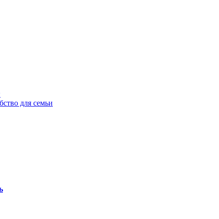
ы
бство для семьи
ь