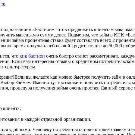
.ru
под названием «Бастион» готов предложить клиентам максимал
лучить маленькую сумму денег. Подметим, что займ в КПК «Бас
чении займа процентная ставка будет составлять всего 2 процен
ьное время получить небольшой кредит, точнее до 50,000 рублей
ится, что
кпк бастион
очень быстро станет рассматривать каждую
ения. Если вам интересны отзывы о кредитном потребительском к
нтернет-ресурсы.
кредит!Если вы желаете как можно быстрее получить займ в онл
«Выбор Займа». Именно тут вы сможете получить потребительски
ия, процедура получения займа очень простая. Данный сервис 
о клиента;
дитования в каждой отдельной организации.
я удобными. Человеку потребуется оставить только заявку и е
ожете получить одним из доступных методов кредитования. Но 