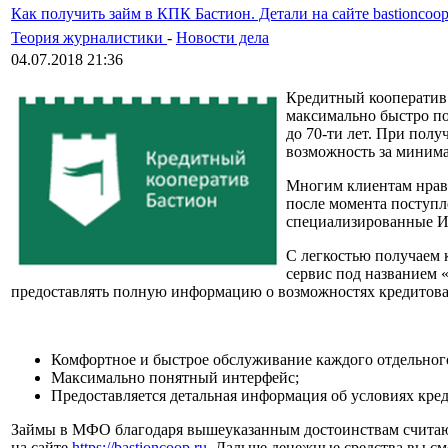
Как получить займ в КПК Бастион. Детали на сайте bastioncoop
Теория журналистики
-
Новости дела
04.07.2018 21:36
Кредитный кооператив 
максимально быстро по
до 70-ти лет. При полу
возможность за минимал
Многим клиентам нрав
после момента поступл
специализированные И
С легкостью получаем 
сервис под названием 
предоставлять полную информацию о возможностях кредитован
Комфортное и быстрое обслуживание каждого отдельног
Максимально понятный интерфейс;
Предоставляется детальная информация об условиях кре
Займы в МФО благодаря вышеуказанным достоинствам считаютс
на сайте
https://bastioncoop.ru
. Дальше денежные средства вы см