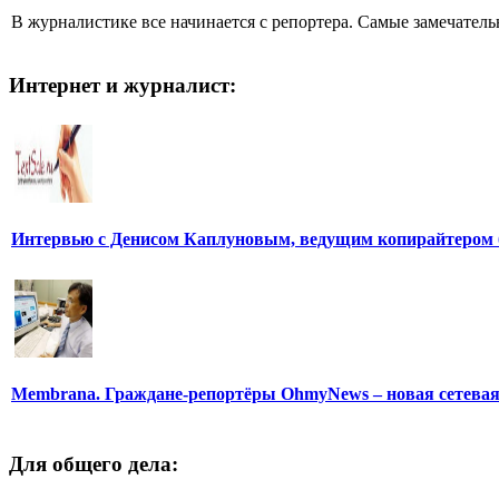
В журналистике все начинается с репортера. Самые замечатель
Интернет и журналист:
Интервью с Денисом Каплуновым, ведущим копирайтером 
Membrana. Граждане-репортёры OhmyNews – новая сетева
Для общего дела: