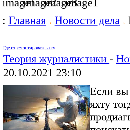
:
Главная
Новости дела
Где отремонтировать яхту
Теория журналистики
-
Но
20.10.2021 23:10
Если вы
яхту тог
продиагн
поискат